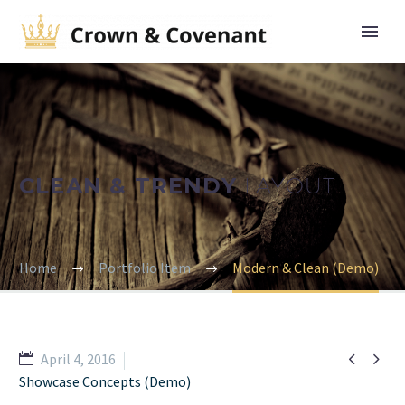
CLEAN & TRENDY
LAYOUT
Home
Portfolio Item
Modern & Clean (Demo)


April 4, 2016
Showcase Concepts (Demo)