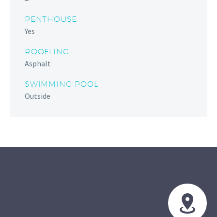
PENTHOUSE
Yes
ROOFLING
Asphalt
SWIMMING POOL
Outside

